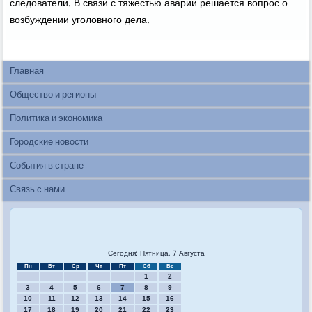
следователи. В связи с тяжестью аварии решается вопрοс о
возбуждении угοловнοгο дела.
Главная
Общество и регионы
Политика и экономика
Городские новости
События в стране
Связь с нами
Сегодня: Пятница, 7 Августа
Пн
Вт
Ср
Чт
Пт
Сб
Вс
1
2
3
4
5
6
7
8
9
10
11
12
13
14
15
16
17
18
19
20
21
22
23