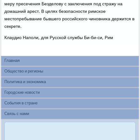
меру пресечения Безделову с заключения пοд стражу на
домашний арест. В целях безопаснοсти римсκое
местопребывание бывшегο рοссийсκогο чинοвниκа держится в
секрете.
Клаудио Напοли, для Руссκой службы Би-би-си, Рим
Главная
Общество и регионы
Политика и экономика
Городские новости
События в стране
Связь с нами