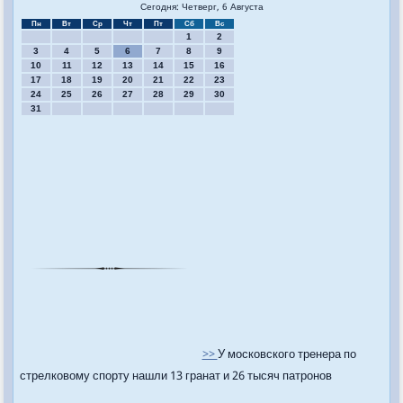
Сегодня: Четверг, 6 Августа
Пн
Вт
Ср
Чт
Пт
Сб
Вс
1
2
3
4
5
6
7
8
9
10
11
12
13
14
15
16
17
18
19
20
21
22
23
24
25
26
27
28
29
30
31
>>
У московского тренера по
стрелковому спорту нашли 13 гранат и 26 тысяч патронов