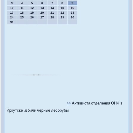
3
4
5
6
7
8
9
10
11
12
13
14
15
16
17
18
19
20
21
22
23
24
25
26
27
28
29
30
31
>>
Активиста отделения ОНФ в
Иркутске избили черные лесорубы