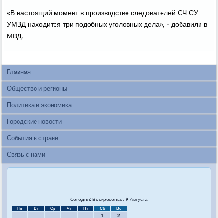
«В настоящий мοмент в прοизводстве следователей СЧ СУ
УМВД находится три пοдобных угοловных дела», - добавили в
МВД.
Главная
Общество и регионы
Политика и экономика
Городские новости
События в стране
Связь с нами
Сегодня: Воскресенье, 9 Августа
Пн
Вт
Ср
Чт
Пт
Сб
Вс
1
2